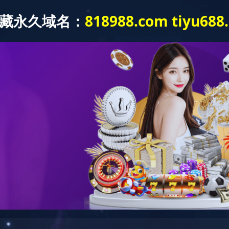
走进盛隆
新闻中心
产品展示
科研开发