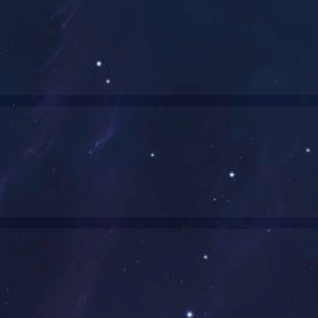
第二次党员 代表大会胜利召开
时间：2024-06-05
大会在公司党建大楼四楼会议室召开。大会应到党员代表108人，因事请假5
部长欧远志到会指导。
产党球友会第二次党员代表大会”的会标，帷幕正中金色的党徽熠熠生辉，十
志代表中国共产党球友会第一届委员会向大会作题为《凝心聚力谋发展 
告。他指出本次大会指导思想是深入领会并坚决落实党的二十大精神，坚
的政治建设为先导，以推动全面从严治党和管党为核心任务，把夯实党建
面引领和保驾护航作用，为各项工作的高水平推进提供坚持可靠的政治保