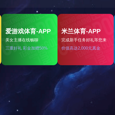
年，是攻坚克难、建功新时代的五年。公司党委坚持党建引领，团结带领
获评中国钢铁企业竞争力（暨发展质量）A级（特强）企业，2021年成功
，再创历史新高。
目标。他强调，公司党委工作要坚持以习近平新时代中国特色社会主义思
与思想政治工作，积极发挥党组织的领导核心功能和党员的示范引领作用
、企业文化建设新途径，建立一套科学、民主、规范、严谨的管理运行机
好的领导班子，建设一支对党忠诚、率先垂范、乐于奉献的党员队伍，建
结进步创建工作，打造多民族大家庭交往交流交融的全新局面。始终以全
强执行、抓人才强企业、抓文化强合力，携手并进，奋力谱写盛隆冶金高
华民族伟大复兴的中国梦贡献钢铁力量。
代表职责，审议通过了公司党委工作报告的决议；充分行使民主权利，以
员。郑天旺等7人当选中国共产党球友会第二届委员会委员。
第二届委员会第一次全体会议，会议选举了中国共产党球友会第二届委员
会书记，李利雄当选中国共产党球友会第二届委员会副书记。
发言，公司副总经理兼钢铁研究院副院长刘光穆致辞，刘总对大会的胜利