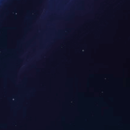
际歌》声中闭幕。
人力资源部/黄继慧
返回上页
产品展示
科研开发
党群建设
有限公司
广西源盛仓储物流股份有限公司
中国钢铁工业协会