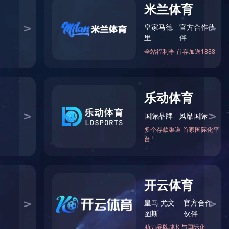
党群建设
盛隆党委深入开展“追思英雄革命先辈重温红色记忆，践行八项规定精神凝聚奋…
精神，大力弘扬“百折不挠、奉献拼
龙州起义红色革命精神，扎实推进红色
廉洁自律意识，进…
产品展示