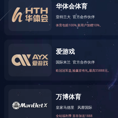
首页
-
党群建设
-
党群建设
凝心聚力争先锋 砥砺奋进谱新篇 球友会党委召开庆祝中国共产…
立 104 周年，深入学习贯彻习近平新时代
，充分发挥先进典型的示范引领作用，激励各
心聚力再出发，在新时…
09/05
2025